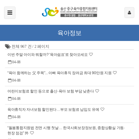
육아정보
전체 967 건
/
2 페이지
이번 주말 아이와 뭐할까? '육아쉼표'로 찾아오세요
04-08
“육아 함께하는 父 주목”... 아빠 육아휴직 장려금 최대 90만원 지원
04-08
어린이보험료 할인 등으로 출산·육아 보험 부담 낮춘다
04-08
육아휴직자 자녀보험 할인된다…부모 보험료 납입도 유예
04-08
“돌봄통합지원법 전면 시행 첫날… 한국사회보장정보원, 종합상황실 가동·
현장 점검” 外