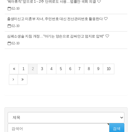
'육아휴직' 앞으로 1∼2주 단위로도 사용…법률안 국회 의결
02-10
출생미신고 미혼부 자녀, 주민번호 대신 전산관리번호 활용한다
02-10
심폐소생술 지침 개정…"아기는 양손으로 감싸안고 엄지로 압박"
02-10
1
2
3
4
5
6
7
8
9
10
검색