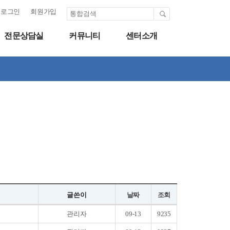
로그인
회원가입
전문상담실
커뮤니티
센터소개
글쓴이
날짜
조회
관리자
09-13
9235