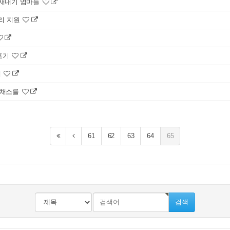
 새내기 엄마들
조리 지원
 포기
계
 채소를
61
62
63
64
65
검색