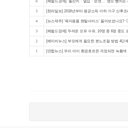
6
[헤럴드경제] ‘돌잔치ㆍ얼집ㆍ문센…’ 맹모 뺨치는
5
[한라일보] 2018년부터 평균소득 이하 가구 산후
4
[뉴스제주] ‘육아용품 렌탈서비스’ 들어보셨나요?
3
[헤럴드경제] 두려운 모유 수유, 10명 중 6명 중도
2
[베이비뉴스] 부모에게 필요한 분노조절 방법 4단
1
[연합뉴스] 우리 아이 환경호르몬 걱정되면 녹황색