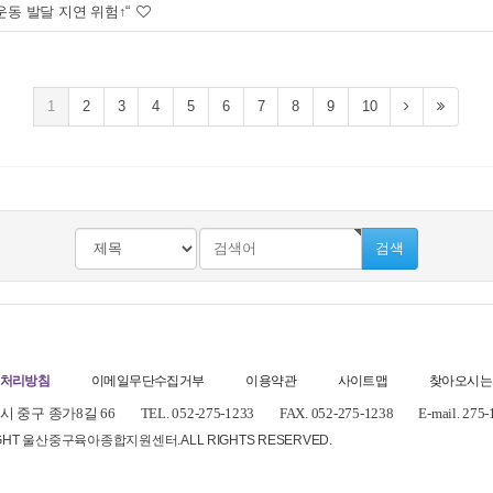
운동 발달 지연 위험↑“
1
2
3
4
5
6
7
8
9
10
검색
처리방침
이메일무단수집거부
이용약관
사이트맵
찾아오시는
 중구 종가8길 66
TEL. 052-275-1233
FAX. 052-275-1238
E-mail. 275
IGHT 울산중구육아종합지원센터.
ALL RIGHTS RESERVED.