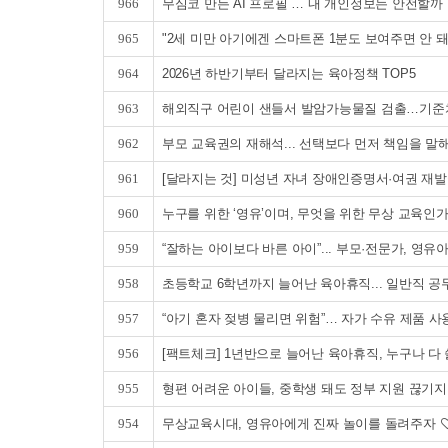
966
무심코 만든 AI 프로필 … 내 개인정보는 안전할까
965
"2세 미만 아기에겐 스마트폰 1분도 보여주면 안 
964
2026년 하반기부터 달라지는 육아정책 TOP5
963
해외직구 어린이 샌들서 발암가능물질 검출…기준치 
962
부모 교육권의 재해석... 선택보다 먼저 책임을 말
961
[달라지는 것] 미성년 자녀 장애인증명서·여권 
960
누구를 위한 ‘영유’이며, 무엇을 위한 무상 교육인
959
“잘하는 아이보다 바른 아이”... 부모·전문가, 영유
958
초등학교 6학년까지 늘어난 육아휴직... 일반직 
957
“아기 혼자 젖병 물리면 위험”… 자가 수유 제품 
956
[팩트체크] 1년반으로 늘어난 육아휴직, 누구나 다
955
형편 어려운 아이들, 중학생 돼도 정부 지원 끊기
954
무상교육시대, 영유아에게 진짜 놀이를 돌려주자