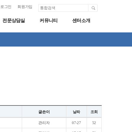
로그인
회원가입
전문상담실
커뮤니티
센터소개
글쓴이
날짜
조회
관리자
07-27
52