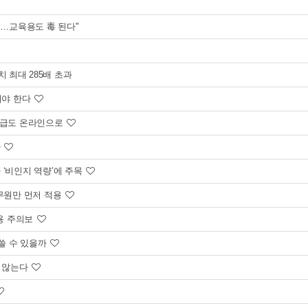
돼…교육용도 毒 된다"
최대 285배 초과
해야 한다
재발급도 온라인으로
가
아 ‘비인지 역량’에 주목
공무원만 먼저 적용
사용 주의보
 쓸 수 있을까
지 않는다