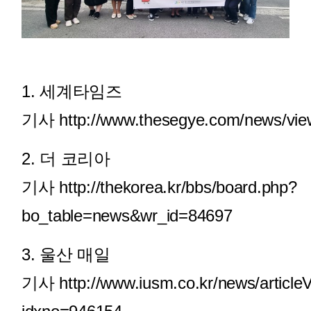
1. 세계타임즈
기사
http://www.thesegye.com/news/vi
2. 더 코리아
기사
http://thekorea.kr/bbs/board.php?
bo_table=news&wr_id=84697
3. 울산 매일
기사
http://www.iusm.co.kr/news/article