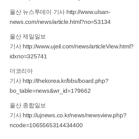
울산 뉴스투데이 기사
http://www.ulsan-
news.com/news/article.html?no=53134
울산 제일일보
기사
http://www.ujeil.com/news/articleView.html?
idxno=325741
더코리아
기사
http://thekorea.kr/bbs/board.php?
bo_table=news&wr_id=179662
울산 종합일보
기사
http://ujnews.co.kr/news/newsview.php?
ncode=1065565314434400