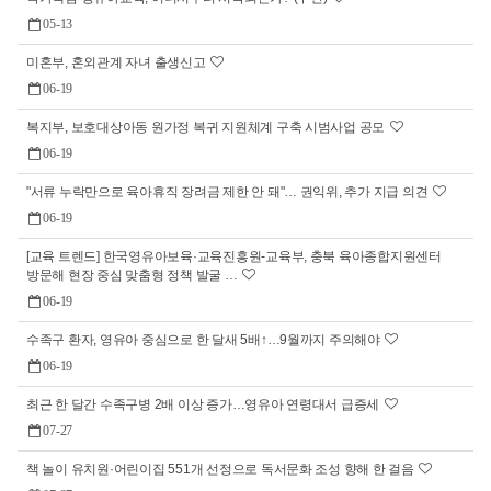
05-13
미혼부, 혼외관계 자녀 출생신고
06-19
복지부, 보호대상아동 원가정 복귀 지원체계 구축 시범사업 공모
06-19
"서류 누락만으로 육아휴직 장려금 제한 안 돼"… 권익위, 추가 지급 의견
06-19
[교육 트렌드] 한국영유아보육·교육진흥원-교육부, 충북 육아종합지원센터
방문해 현장 중심 맞춤형 정책 발굴 …
06-19
수족구 환자, 영유아 중심으로 한 달새 5배↑…9월까지 주의해야
06-19
최근 한 달간 수족구병 2배 이상 증가…영유아 연령대서 급증세
07-27
책 놀이 유치원·어린이집 551개 선정으로 독서문화 조성 향해 한 걸음