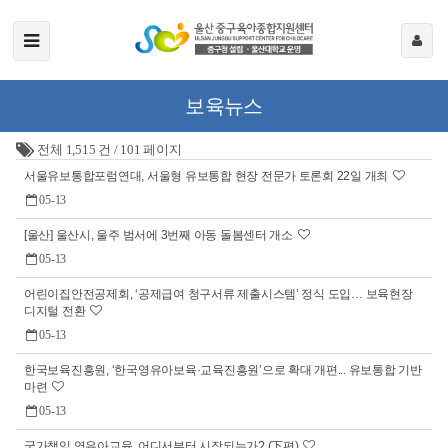
보육뉴스
전체 1,515 건
/
101 페이지
서울유보통합포럼연대, 서울형 유보통합 현장 전문가 토론회 22일 개최
05-13
[울산] 울산시, 울주 범서에 3번째 아동 돌봄센터 개소
05-13
어린이집안전공제회, ‘공제급여 청구서류 제출시스템’ 정식 도입… 보육현장
디지털 전환
05-13
한국보육진흥원, ‘한국영유아보육·교육진흥원’으로 확대 개편... 유보통합 기반
마련
05-13
국가책임 영유아교육, 어디서부터 시작되는가? (下편)