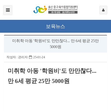
보육뉴스
미취학 아동 '학원비'도 만만찮다... 만 6세 평균 25만
5000원
작성자 :
관리자
25-01-24
미취학 아동
'
학원비
'
도 만만찮다
...
만
6
세 평균
25
만
5000
원