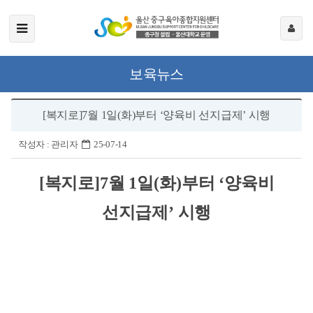
보육뉴스
[복지로]7월 1일(화)부터 ‘양육비 선지급제’ 시행
작성자 :
관리자
25-07-14
[
복지로
]7
월
1
일
(
화
)
부터
‘
양육비
시행
선지급제
’