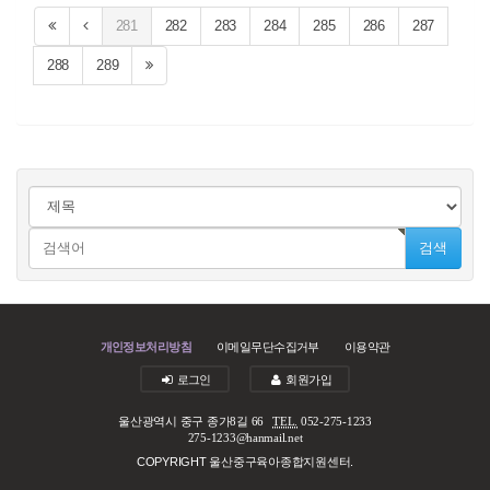
281
282
283
284
285
286
287
288
289
검색
개인정보처리방침
이메일무단수집거부
이용약관
로그인
회원가입
울산광역시 중구 종가8길 66
TEL.
052-275-1233
275-1233@hanmail.net
COPYRIGHT 울산중구육아종합지원센터.