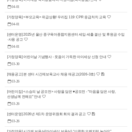
04-01
[가정양육] <부모교육> 위급상황! 우리집 119: CPR 응급처치 교육
04-01
[센터운영] 2025년 울산 중구육아종합지원센터 세입·세출 결산 및 후원금 수입
·사용 공고
04-01
[가정양육] 어린이날 기념행사 - 웃음이 가득한 아이세상 신청 안내
03-30
[채용공고] 본 센터 시간제보육교사 채용 재공고(2026-3호)
03-26
[어린이집] <스승의 날 공모전> 사랑을 담은 ♥공모전 - "마음을 담은 사랑,
선생님께 전해요" 안내
03-26
[센터운영] 2026년 제1차 운영위원회 회의 결과 공고
03-26
[가정양육] 시간제 보육실{아이세상 보육실} “상큼한 오렌지랑 놀아요”