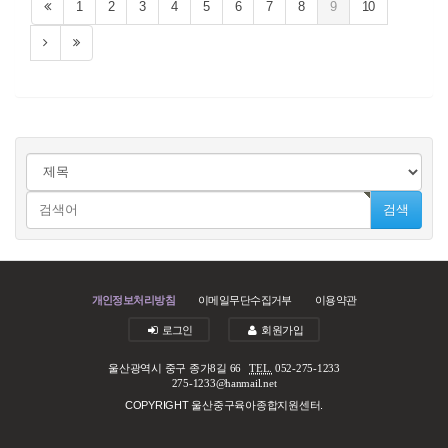
1
2
3
4
5
6
7
8
9
10
검색
개인정보처리방침
이메일무단수집거부
이용약관
로그인
회원가입
울산광역시 중구 종가8길 66
TEL.
052-275-1233
275-1233@hanmail.net
COPYRIGHT 울산중구육아종합지원센터.