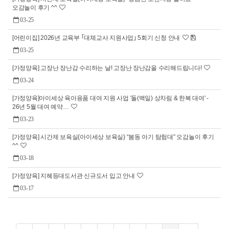
오감놀이 후기 ^^
03-25
[어린이집] 2026년 교육부 ｢대체교사 지원사업｣ 5회기 신청 안내
03-25
[가정양육] 고장난 장난감 수리하는 날! 고장난 장난감을 수리해드립니다!
03-24
[가정양육]아이세상 육아용품 대여 지원 사업 '돌(백일) 상차림 & 한복 대여' -
26년 5월 대여 예약…
03-23
[가정양육] 시간제 보육실{아이세상 보육실} “봄동 아기 탐험대” 오감놀이 후기
^^
03-18
[가정양육] 지혜등대도서관 신규도서 입고 안내
03-17