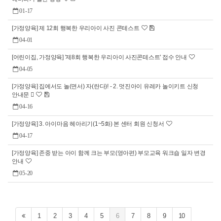
01-17
[가정양육] 제 12회 행복한 우리아이 사진 콘테스트
04-01
[어린이집, 가정양육] '제8회 행복한 우리아이 사진콘테스트' 접수 안내
04-05
[가정양육] 집에서도 놀(면서) 자(란다)! - 2. 멋진아이 유레카 놀이키트 신청
안내문 
04-16
[가정양육] 3. 아이마음 헤아리기(1~5화) 본 센터 회원 신청서
04-17
[가정양육] 존중 받는 아이 함께 크는 부모(영아편) 부모교육 워크숍 일자 변경
안내
05-20
1
2
3
4
5
6
7
8
9
10