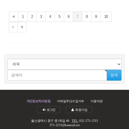
1
2
3
4
5
6
7
8
9
10
검색
개인정보처리방침
이메일무단수집거부
이용약관
로그인
회원가입
울산광역시 중구 종가8길 66
TEL.
052-275-1233
275-1233@hanmail.net