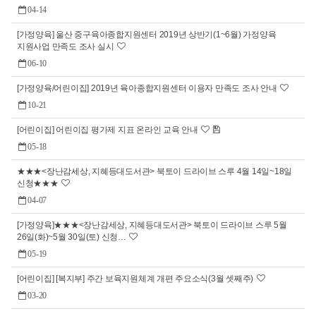
04-14
[가정양육] 울산 중구육아종합지원센터 2019년 상반기(1~6월) 가정양육
지원사업 만족도 조사 실시
06-10
[가정양육/어린이집] 2019년 육아종합지원센터 이용자 만족도 조사 안내
10-21
[어린이집] 어린이집 평가제 지표 온라인 교육 안내
05-18
★★★<장난감세상, 지혜등대도서관> 북토이 드라이브 스루 4월 14일~18일
신청★★★
04-07
[가정양육]★★★<장난감세상, 지혜등대도서관> 북토이 드라이브 스루 5월
26일(화)~5월 30일(토) 신청…
05-19
[어린이집] [복지부] 주간 보육지원체계 개편 주요소식(3월 셋째주)
03-20