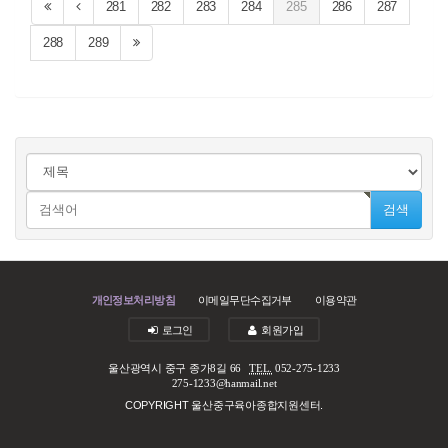
281
282
283
284
285
286
287
288
289
검색
개인정보처리방침
이메일무단수집거부
이용약관
로그인
회원가입
울산광역시 중구 종가8길 66
TEL.
052-275-1233
275-1233@hanmail.net
COPYRIGHT 울산중구육아종합지원센터.