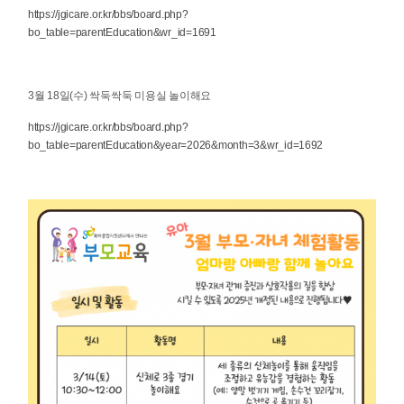
https://jgicare.or.kr/bbs/board.php?
bo_table=parentEducation&wr_id=1691
3월 18일(수) 싹둑싹둑 미용실 놀이해요
https://jgicare.or.kr/bbs/board.php?
bo_table=parentEducation&year=2026&month=3&wr_id=1692