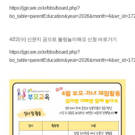
https://jgicare.or.kr/bbs/board.php?
bo_table=parentEducation&year=2026&month=4&wr_id=17
4/22(수) 신문지 공으로 볼링놀이해요 신청 바로가기
https://jgicare.or.kr/bbs/board.php?
bo_table=parentEducation&year=2026&month=4&wr_id=17