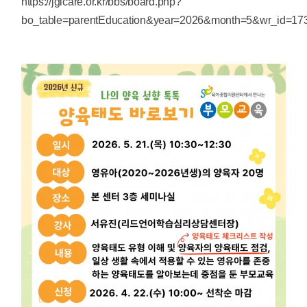
https://jgicare.or.kr/bbs/board.php?
bo_table=parentEducation&year=2026&month=5&wr_id=17