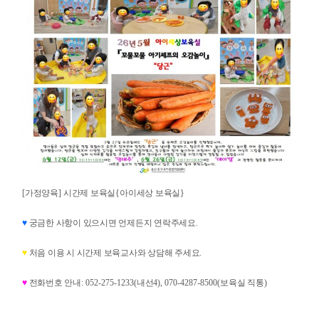
[
가정양육
]
시간제 보육실
{
아이세상 보육실
}
♥
궁금한 사항이 있으시면 언제든지 연락주세요
.
♥
처음 이용 시 시간제 보육교사와 상담해 주세요
.
♥
전화번호 안내
: 052-275-1233(
내선
4), 070-4287-8500(
보육실 직통
)