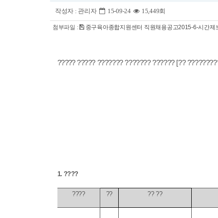
작성자 :
관리자
15-09-24
15,449회
첨부파일 :
중구육아종합지원센터 직원채용공고2015-6-시간제보
?????
????? ??
?
???? ??????? ??????
[
?? ????????
1.
????
????
??
?? ??