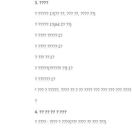
3.
????
?
?????
1
?
(
?? ??
,
??? ??
,
???? ??
)
?
?????
1
?
(A4 2
? ??
)
?
???? ?????
1
?
?
???? ?????
1
?
?
??? ??
1
?
?
?????
(
?????? ??
) 1
?
?
??????
1
?
*
??? ? ?????
,
???? ?? ? ?? ???? ??? ??? ??? ??? ????
?
4.
?? ?? ?? ? ???
?
????
:
???? ? ????
(
??? ???? ?? ??? ???
)