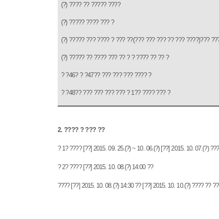
(
?
)
???? ?? ????? ????
(
?
)
????? ???? ??? ?
(
?
)
????? ??? ???? ? ??? ??
(
??? ??? ??? ?? ??? ????
)
??? ??
(
?
)
????? ?? ???? ??? ?? ? ? ???? ?? ?? ?
? ?
46
? ? ?
47
?? ??? ??? ??? ???? ?
? ?
48
?? ??? ??? ??? ??? ?
1
?? ???? ??? ?
2.
???? ? ??? ??
?
1
? ????
[
??
]
2015. 09.
25.(
?
) ~ 10. 06.(
?
) [
??
] 2015. 10. 07.(
?
)
???
?
2
? ????
[
??
] 2015. 10. 08.(
?
) 14:00
??
????
[
??
] 2015. 10. 08.(
?
) 14:30
??
[
??
] 2015. 10. 10.(
?
)
???? ?? ??