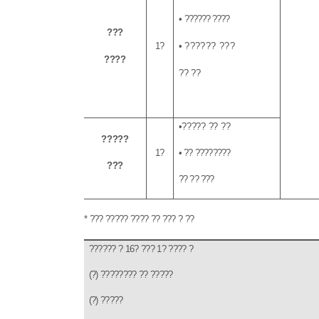
•
?????? ????
???
1
?
•
?????? ???
????
?? ??
•
????? ?? ??
?????
1
?
•
?? ????????
???
?? ?? ??
?
*
??? ????? ???? ?? ??? ? ??
?????? ?
16
? ???
1
? ???? ?
(
?
)
???????? ?? ?????
(
?
)
?????