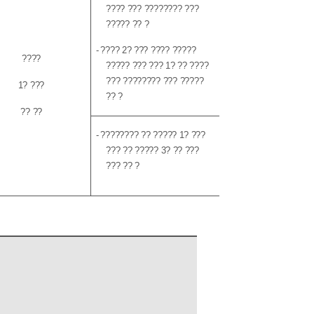
??
?? ??? ???????? ???
????? ?? ?
-
????
2
? ??? ???? ?????
????
????? ??? ???
1
? ?? ????
??? ???????? ??? ?????
1
? ???
?? ?
?? ??
-
???????? ?? ?????
1
? ???
??? ?? ?????
3
? ?? ???
??? ?? ?