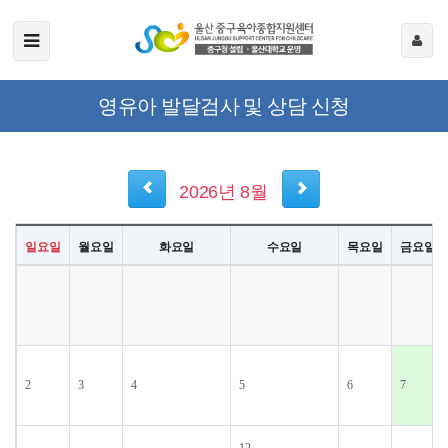
영유아 발달검사 및 상담 신청
2026년 8월
일요일
월요일
화요일
수요일
목요일
금요일
2
3
4
5
6
7