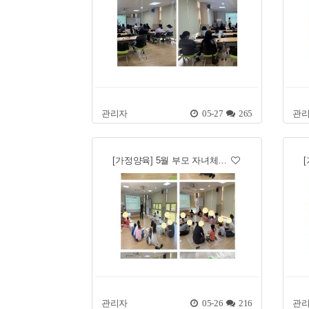
관리자
05-27
265
관
[가정양육] 5월 부모 자녀체…
관리자
05-26
216
관