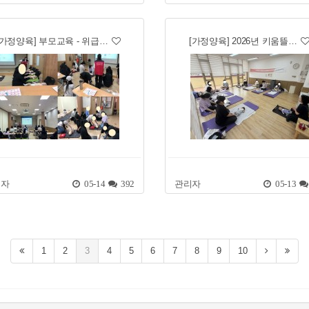
[가정양육] 부모교육 - 위급…
[가정양육] 2026년 키움뜰…
리자
05-14
392
관리자
05-13
1
2
3
4
5
6
7
8
9
10