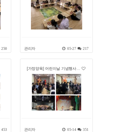
250
관리자
05-27
217
[가정양육] 어린이날 기념행사…
453
관리자
05-14
351