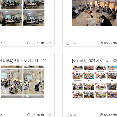
리자
05-27
262
관리자
05-27
[가정양육] 5월 부모 자녀체…
[어린이집] 2026년 <스승…
리자
05-26
222
관리자
05-15