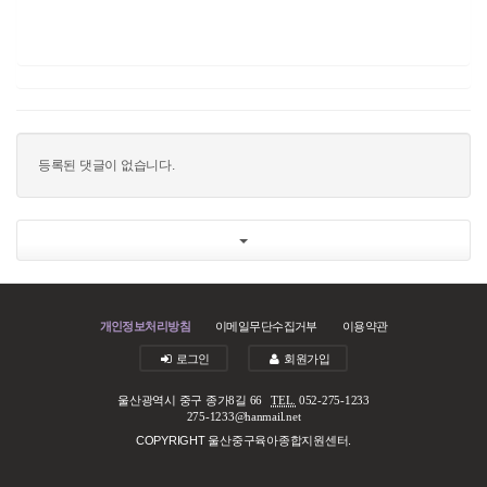
등록된 댓글이 없습니다.
개인정보처리방침
이메일무단수집거부
이용약관
로그인
회원가입
울산광역시 중구 종가8길 66
TEL.
052-275-1233
275-1233@hanmail.net
COPYRIGHT 울산중구육아종합지원센터.