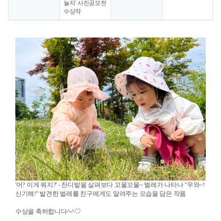
놀자' 사진공모전
수상작
'어? 이게 뭐지?' - 잔디밭을 살펴보다 꼬물꼬물~ 벌레가 나타나 "우와~!
신기해!" 발견한 벌레를 친구에게도 알려주는 모습을 담은 작품
수상을 축하합니다^-^♡