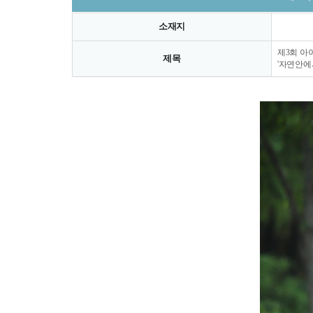
소재지
제3회 아
제목
'자연안에