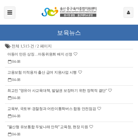
보육뉴스
전체 1,515 건
/
2 페이지
아동이 만든 상징…아동위원회 배지 선정
04-08
고용보험 미적용자 출산 급여 지원사업 시행
04-08
최교진 “영유아 사교육대책, 발달권 보장하기 위한 정책적 결단”
04-08
교육부, 국토부·경찰청과 어린이통학버스 합동 안전점검
04-08
"울산형 유보통합 두빛나래 안착" 교육청, 현장 지원
04-08