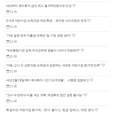
내년부터 육아휴직 급여 최고 월 250만원으로 인상
12-19
0~2세 어린이집 보육과정 개정 확정…유치원 누리과정과 연계
12-19
"가장 잘한 정부 저출생 대책은 '일·가정 양립' 분야"
12-19
"유보통합기관 입학 우선순위에 맞벌이·다자녀 반영돼야"
12-19
“아동-교사 간 상호작용·보육일과 집중하는 새로운 어린이집 평가제 만족”
12-19
내년 2월 23일부터 육아휴직 기간 1년 6개월↑…시행령 입법예고
11-20
"교사 대 영유아 비율 개선 계획, 재정확보 없인 실현 불가능"
11-20
확 달라진 어린이집 평가제... ‘문서’ 줄이고, ‘등급’ 없애고, ‘과정’ 본다