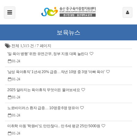
보육뉴스
전체 1,515 건
/
7 페이지
'일·육아 병행' 위한 유연근무, 정부 지원 대폭 늘린다
01-24
'남성 육아휴직' 1년새 20% 급증…작년 10명 중 3명 '아빠 육아’
01-24
2025 달라지는 육아휴직 무엇이든 물어보세요
01-24
노로바이러스 환자 급증… 10명중 6명 영유아
01-24
미취학 아동 '학원비'도 만만찮다... 만 6세 평균 25만 5000원
01-24