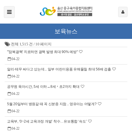
보육뉴스
전체 1,515 건
/
10 페이지
"'잠복결핵' 치료하면 결핵 발병 최대 90% 예방"
04-22
알리·테무 싸다고 샀는데... 일부 어린이용품 유해물칠 최대 56배 검출
04-22
공무원 육아시간, 5세 이하→8세‧초2까지 확대
04-22
5월 20일부터 병원갈 때 꼭 신분증 지참... 영유아는 어떻게?
04-22
교육부, ‘0~2세 교육과정 개발’ 착수…유보통합 ‘속도’
04-22