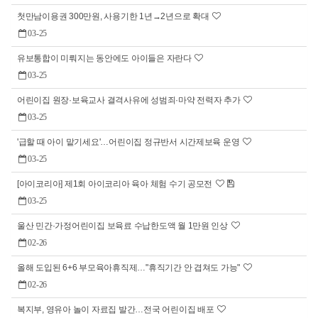
첫만남이용권 300만원, 사용기한 1년→2년으로 확대
03-25
유보통합이 미뤄지는 동안에도 아이들은 자란다
03-25
어린이집 원장·보육교사 결격사유에 성범죄·마약 전력자 추가
03-25
'급할 때 아이 맡기세요'…어린이집 정규반서 시간제보육 운영
03-25
[아이코리아] 제1회 아이코리아 육아 체험 수기 공모전
03-25
울산 민간·가정어린이집 보육료 수납한도액 월 1만원 인상
02-26
올해 도입된 6+6 부모육아휴직제…"휴직기간 안 겹쳐도 가능"
02-26
복지부, 영유아 놀이 자료집 발간…전국 어린이집 배포