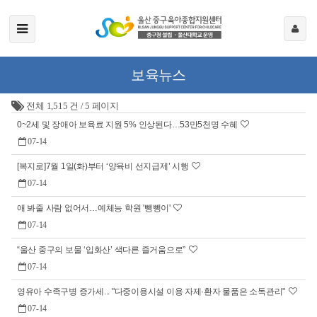
보육뉴스
전체 1,515 건
/
5 페이지
0~2세 및 장애아 보육료 지원 5% 인상된다…53만5천명 수혜
07-14
[복지로]7월 1일(화)부터 ‘양육비 선지급제’ 시행
07-14
애 봐줄 사람 없어서…예체능 학원 '뺑뺑이'
07-14
“울산 중구의 보물 ‘입화산’ 색다른 즐거움으로”
07-14
영유아 수족구병 증가세... "다중이용시설 이용 자제·환자 물품은 소독관리"
07-14