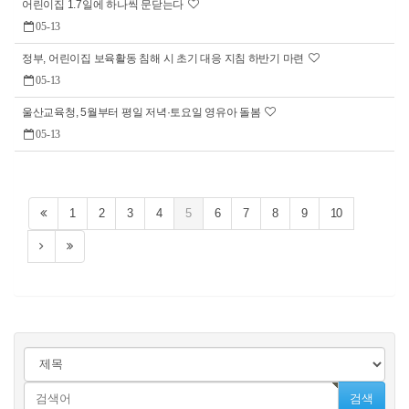
어린이집 1.7일에 하나씩 문닫는다
05-13
정부, 어린이집 보육활동 침해 시 초기 대응 지침 하반기 마련
05-13
울산교육청, 5월부터 평일 저녁·토요일 영유아 돌봄
05-13
1
2
3
4
5
6
7
8
9
10
검색