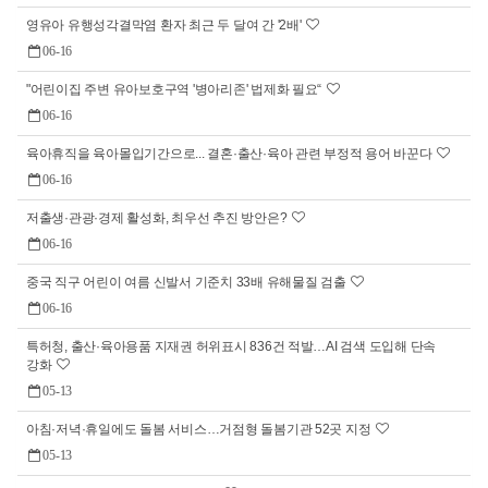
영유아 유행성각결막염 환자 최근 두 달여 간 '2배'
06-16
"어린이집 주변 유아보호구역 '병아리존' 법제화 필요“
06-16
육아휴직을 육아몰입기간으로... 결혼·출산·육아 관련 부정적 용어 바꾼다
06-16
저출생·관광·경제 활성화, 최우선 추진 방안은?
06-16
중국 직구 어린이 여름 신발서 기준치 33배 유해물질 검출
06-16
특허청, 출산·육아용품 지재권 허위표시 836건 적발…AI 검색 도입해 단속
강화
05-13
아침·저녁·휴일에도 돌봄 서비스…거점형 돌봄기관 52곳 지정
05-13