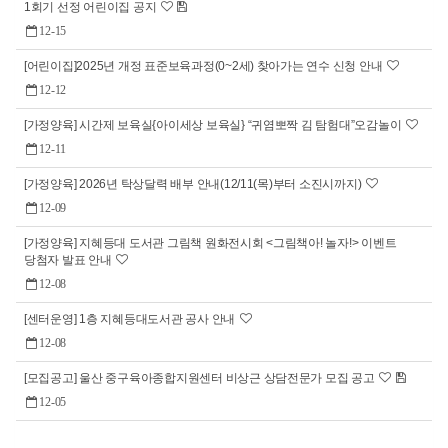
1회기 선정 어린이집 공지
12-15
[어린이집]2025년 개정 표준보육과정(0~2세) 찾아가는 연수 신청 안내
12-12
[가정양육] 시간제 보육실{아이세상 보육실} “귀염뽀짝 김 탐험대”오감놀이
12-11
[가정양육] 2026년 탁상달력 배부 안내(12/11(목)부터 소진시까지)
12-09
[가정양육] 지혜등대 도서관 그림책 원화전시회 <그림책아! 놀자!> 이벤트
당첨자 발표 안내
12-08
[센터운영] 1층 지혜등대도서관 공사 안내
12-08
[모집공고] 울산 중구육아종합지원센터 비상근 상담전문가 모집 공고
12-05