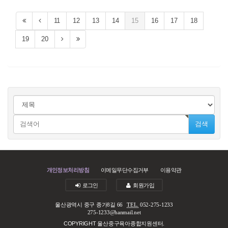
11
12
13
14
15
16
17
18
19
20
검색
개인정보처리방침
이메일무단수집거부
이용약관
로그인
회원가입
울산광역시 중구 종가8길 66
TEL.
052-275-1233
275-1233@hanmail.net
COPYRIGHT 울산중구육아종합지원센터.