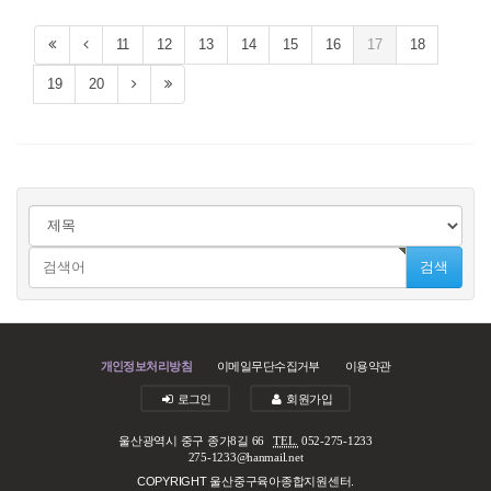
11
12
13
14
15
16
17
18
19
20
검색
개인정보처리방침
이메일무단수집거부
이용약관
로그인
회원가입
울산광역시 중구 종가8길 66
TEL.
052-275-1233
275-1233@hanmail.net
COPYRIGHT 울산중구육아종합지원센터.