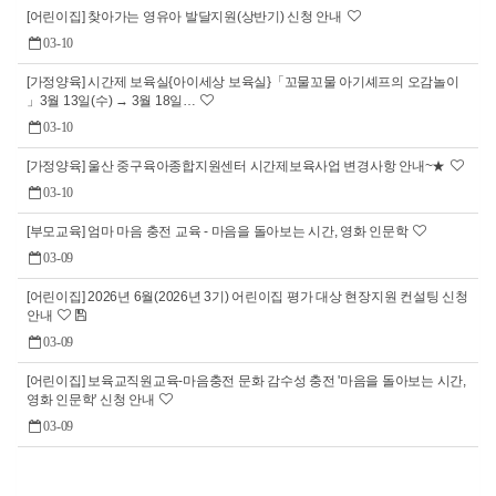
[어린이집] 찾아가는 영유아 발달지원(상반기) 신청 안내
03-10
[가정양육] 시간제 보육실{아이세상 보육실}「꼬물꼬물 아기셰프의 오감놀이
」3월 13일(수) → 3월 18일…
03-10
[가정양육] 울산 중구육아종합지원센터 시간제보육사업 변경사항 안내~★
03-10
[부모교육] 엄마 마음 충전 교육 - 마음을 돌아보는 시간, 영화 인문학
03-09
[어린이집] 2026년 6월(2026년 3기) 어린이집 평가 대상 현장지원 컨설팅 신청
안내
03-09
[어린이집] 보육교직원교육-마음충전 문화 감수성 충전 '마음을 돌아보는 시간,
영화 인문학' 신청 안내
03-09