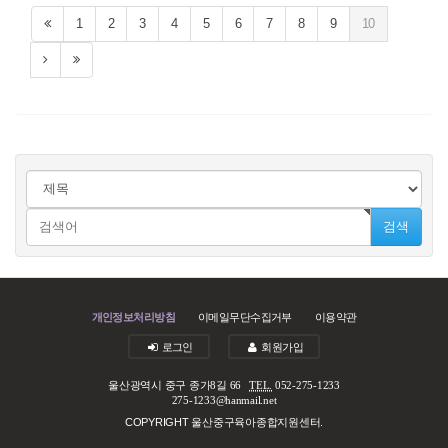
1
2
3
4
5
6
7
8
9
10
검색
개인정보처리방침
이메일무단수집거부
이용약관
로그인
회원가입
울산광역시 중구 종가8길 66
TEL.
052-275-1233
275-1233@hanmail.net
COPYRIGHT 울산중구육아종합지원센터.