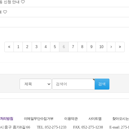
활동 신청 안내
내
1
2
3
4
5
6
7
8
9
10
검색
처리방침
이메일무단수집거부
이용약관
사이트맵
찾아오시는
 중구 종가8길 66
TEL. 052-275-1233
FAX. 052-275-1238
E-mail. 275