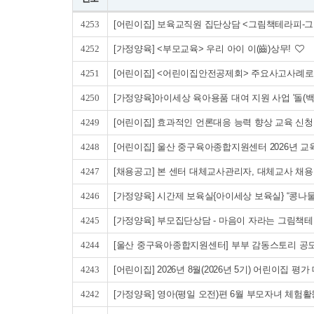
4253
[어린이집] 보육교직원 집단상담 <그림책테라피-
4252
[가정양육] <부모교육> 우리 아이 이(齒)상무!
4251
[어린이집] <어린이집안전공제회> 주요사고사례로
4250
[가정양육]아이세상 육아용품 대여 지원 사업 '돌(백일)
4249
[어린이집] 효과적인 언론대응 능력 향상 교육 신청 
4248
[어린이집] 울산 중구육아종합지원센터 2026년
4247
[채용공고] 본 센터 대체교사관리자, 대체교사 채용 공
4246
[가정양육] 시간제 보육실{아이세상 보육실} “콩나
4245
[가정양육] 부모집단상담 - 마음이 자라는 그림책
4244
[울산 중구육아종합지원센터] 부부 감동스토리 공모
4243
[어린이집] 2026년 8월(2026년 5기) 어린이집 
4242
[가정양육] 영아(평일 오전)편 6월 부모자녀 체험