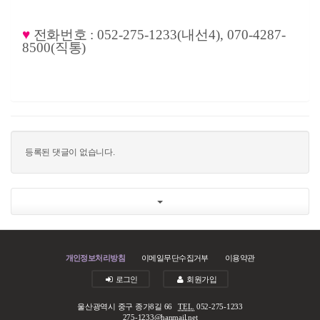
♥
전화번호
: 052-275-1233(
내선
4), 070-4287-
8500(
직통
)
등록된 댓글이 없습니다.
개인정보처리방침
이메일무단수집거부
이용약관
로그인
회원가입
울산광역시 중구 종가8길 66
TEL.
052-275-1233
275-1233@hanmail.net