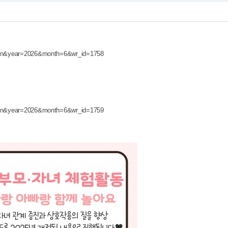
ation&year=2026&month=6&wr_id=1758
ation&year=2026&month=6&wr_id=1759