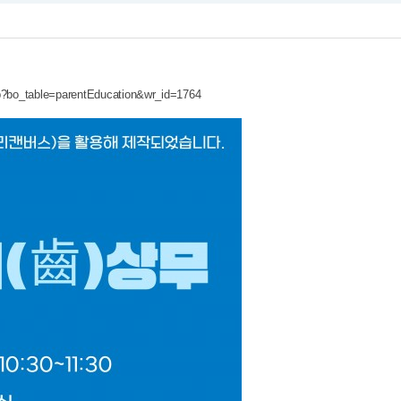
php?bo_table=parentEducation&wr_id=1764