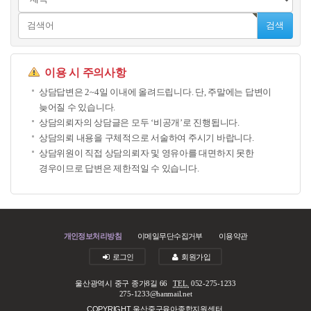
검색
이용 시 주의사항
상담답변은 2~4일 이내에 올려드립니다. 단, 주말에는 답변이
늦어질 수 있습니다.
상담의뢰자의 상담글은 모두 ‘비공개’로 진행됩니다.
상담의뢰 내용을 구체적으로 서술하여 주시기 바랍니다.
상담위원이 직접 상담의뢰자 및 영유아를 대면하지 못한
경우이므로 답변은 제한적일 수 있습니다.
개인정보처리방침
이메일무단수집거부
이용약관
로그인
회원가입
울산광역시 중구 종가8길 66
TEL.
052-275-1233
275-1233@hanmail.net
COPYRIGHT 울산중구육아종합지원센터.