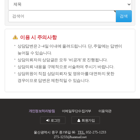
검색
이용 시 주의사항
상담답변은 2~4일 이내에 올려드립니다. 단, 주말에는 답변이
늦어질 수 있습니다.
상담의뢰자의 상담글은 모두 ‘비공개’로 진행됩니다.
상담의뢰 내용을 구체적으로 서술하여 주시기 바랍니다.
상담위원이 직접 상담의뢰자 및 영유아를 대면하지 못한
경우이므로 답변은 제한적일 수 있습니다.
개인정보처리방침
이메일무단수집거부
이용약관
로그인
회원가입
울산광역시 중구 종가8길 66
TEL.
052-275-1233
275-1233@hanmail.net