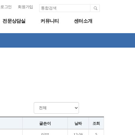
로그인
회원가입
전문상담실
커뮤니티
센터소개
글쓴이
날짜
조회
이**
12-26
5