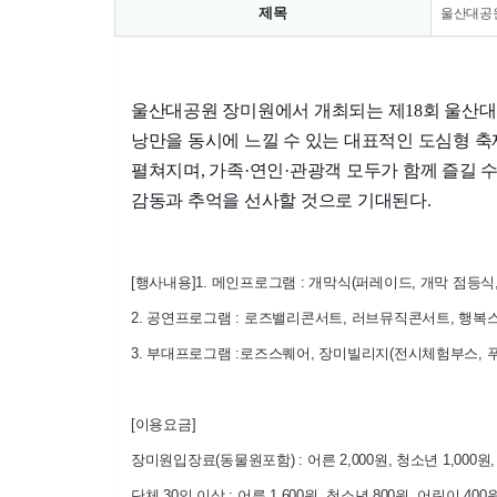
제목
울산대공
울산대공원 장미원에서 개최되는 제18회 울산대
낭만을 동시에 느낄 수 있는 대표적인 도심형 
펼쳐지며, 가족·연인·관광객 모두가 함께 즐길 
감동과 추억을 선사할 것으로 기대된다.
[행사내용]
1. 메인프로그램 : 개막식(퍼레이드, 개막 점등식
2. 공연프로그램 : 로즈밸리콘서트, 러브뮤직콘서트, 행복
3. 부대프로그램 :로즈스퀘어, 장미빌리지(전시체험부스, 
[이용요금]
장미원입장료(동물원포함) : 어른 2,000원, 청소년 1,000원,
단체 30인 이상 : 어른 1,600원, 청소년 800원, 어린이 400