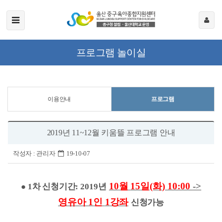
프로그램 놀이실
이용안내
프로그램
2019년 11~12월 키움뜰 프로그램 안내
작성자 :
관리자
19-10-07
10
월
15
일
(화
) 10:00
->
●
1
차 신청기간
: 2019
년
영유아
1
인
1
강좌
신청가능