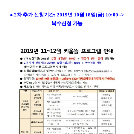
●
2
차 추가 신청기간
:
2019
년
10
월
18
일
(
금
) 10:00
->
복수신청 가능