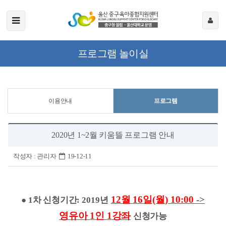
프로그램 놀이실
이용안내
프로그램
2020년 1~2월 키움뜰 프로그램 안내
작성자 :
관리자
19-12-11
12
월
16
일
(월
) 10:00
->
●
1
차 신청기간
: 2019
년
영유아
1
인
1
강좌
신청가능