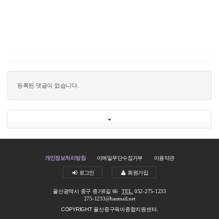
등록된 댓글이 없습니다.
개인정보처리방침
이메일무단수집거부
이용약관
로그인
회원가입
울산광역시 중구 종가8길 66
TEL.
052-275-1233
275-1233@hanmail.net
COPYRIGHT 울산중구육아종합지원센터.